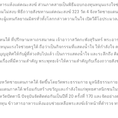
แห้งแด่คณะสงฆ์ ส่วนภาคสายเป็นพิธีมอบกองทุนหนุนแรงใจช่วยครูใต
ามไม่สงบ พิธีถวายสังฆทานแด่คณะสงฆ์ 323 วัด 4 จังหวัดชายแดนภาค
และผู้แทนกัลยาณมิตรทั่วทั้งโลกกล่าวความในใจ เปิดวีดีโอประ
ใต้ ที่ปรึกษามหาเถรสมาคม เจ้าอาวาสวัดกะพังสุรินทร์ พระอารา
นุนแรงใจช่วยครูใต้ ถือว่าเป็นกิจกรรมที่แสดงน้ำใจ ให้กำลังใจ คว
ำบุญอุทิศให้กับผู้ที่ล่วงลับไปแล้ว เป็นการแสดงน้ำใจ และระลึกถึง 
เรื่องที่มีความสำคัญ พระพุทธเจ้าให้ความสำคัญกับเรื่องถวายสัง
 จังหวัดชายแดนภาคใต้ จัดขึ้นโดยวัดพระธรรมกาย มูลนิธิธรรมกาย ร
นภาคใต้ พร้อมกับสร้างขวัญและกำลังใจแก่พุทธศาสนิกชนในพื้นที่ให
วัดปัตตานี ปัจจุบันจัดติดต่อกันเป็นปีที่ 20 ครั้งที่ 170 และจัดอย
ทุน ข้าวสารอาหารแห้งมอบช่วยเหลือพระสงฆ์เจ้าหน้าที่ตำรวจ ทหา