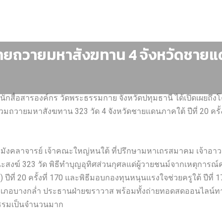
ายถวายมหาสังฆทาน 4 จังหวัดชายแดนภ
สำนักสื่อสารองค์กร วัดพระธรรมกาย จังหวัดปทุมธานี ได้เปิดเผยถ
วมถวายมหาสังฆทาน 323 วัด 4 จังหวัดชายแดนภาคใต้ ปีที่ 20 ครั้งที
มังคลาจารย์ เจ้าคณะใหญ่หนใต้ ที่ปรึกษามหาเถรสมาคม เจ้าอาวา
สงฆ์ 323 วัด พิธีทำบุญอุทิศส่วนกุศลแด่ผู้วายชนม์จากเหตุการณ
ี่ 20 ครั้งที่ 170 และพิธีมอบกองทุนหนุนแรงใจช่วยครูใต้ ปีที่ 1
 อำเภอบางกล่ำ ประธานฝ่ายฆราวาส พร้อมทั้งถ่ายทอดสดออนไลน์
กรรมเป็นจำนวนมาก