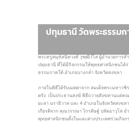
ปทุมธานี วัดพระธรรมก
พระครูสมุห์สนิทวงศ์ วุฑฺฒิวํโส ผู้อำนวยการ
ปทุมธานี ที่ได้มีกิจกรรมให้พุทธศาสนิกชนได้ร่
ธรรมภาคใต้ อำเภอบางกล่ำ จังหวัดสงขลา
ภายในพิธีได้รับเมตตาจาก สมเด็จพระมหาวชิร
ตรัง เป็นประธานสงฆ์ พิธีถวายสังฆทานแด่คณะ
ยะลา นราธิวาส และ 4 อำเภอในจังหวัดสงขลา) ปีท
เกียรติจาก คุณวรรณา ไกรดิษฐ์ ปลัดอาวุโส
พุทธศาสนิกชนทั้งในและต่างประเทศร่วมกิจ