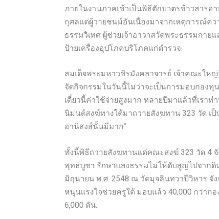
ภายในงานภาคเช้าเป็นพิธีตักบาตรข้าวสารอาหาร
กุศลแด่ผู้วายชนม์อันเนื่องมาจากเหตุการณ์คว
ธรรมวิเทศ ผู้ช่วยเจ้าอาวาสวัดพระธรรมกาย
ป้ายเครื่องอุปโภคบริโภคแก่ตำรวจ
สมเด็จพระมหาวชิรมังคลาจารย์ เจ้าคณะใหญ่หน
จัดกิจกรรมในวันนี้ไม่ว่าจะเป็นการมอบกองทุนห
เดี๋ยวนี้ค่าใช้จ่ายสูงมาก หลายปีมาแล้วที่เราท
นิมนต์สงฆ์ทางใต้มาถวายสังฆทาน 323 วัด เป็น
อานิสงส์นั้นมีมาก”
ทั้งนี้พิธีถวายสังฆทานแด่คณะสงฆ์ 323 วัด 4
พุทธบูชา รักษาแสงธรรมไม่ให้ดับสูญไปจากดินแด
มิถุนายน พ.ศ. 2548 ณ วัดมุจลินทวาปีวิหาร จังห
หนุนแรงใจช่วยครูใต้ มอบแล้ว 40,000 กว่ากอง
6,000 ตัน.