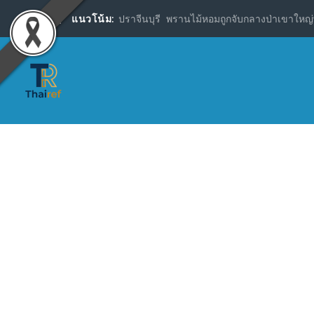
แนวโน้ม:
ปราจีนบุรี พรานไม้หอมถูกจับกลางป่าเขาใหญ่พ