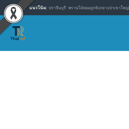
แนวโน้ม:
ปราจีนบุรี พรานไม้หอมถูกจับกลางป่าเขาใหญ่พ