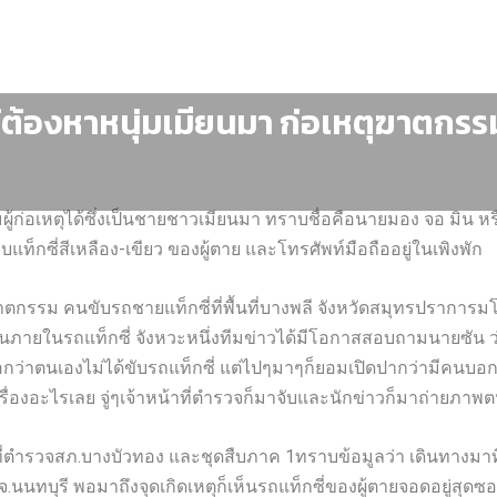
ู้ต้องหา​​หนุ่มเมียนมา​ ก่อเหตุ​ฆาตกรร
ก่อเหตุได้ซึ่งเป็นชายชาวเมียนมา ทราบชื่อคือนายมอง จอ มิน หรือนา
แท็กซี่สีเหลือง-เขียว ของผู้ตาย และโทรศัพท์มือถืออยู่ในเพิงพัก
าตกรรม คนขับรถชายแท็กซี่​ที่พื้นที่​บางพลี​ จังหวัดสมุทรปราการ​
านภายในรถแท็กซี่ จังหวะหนึ่งทีมข่าวได้มีโอกาสสอบถามนายซัน ว
ว่าตนเองไม่ได้ขับรถแท็กซี่ แต่ไปๆมาๆก็ยอมเปิดปากว่ามีคนบอกใ
ู้เรื่องอะไรเลย​ จู่ๆเจ้าหน้าที่ตำรวจก็มาจับและนักข่าวก็มาถ่ายภาพต
าที่ตำรวจสภ.บางบัวทอง และชุดสืบภาค 1​ทราบข้อมูลว่า เดินทางมาที
.นนทบุรี​ พอมาถึงจุดเกิดเหตุก็เห็นรถแท็กซี่ของผู้ตายจอดอยู่สุดซ