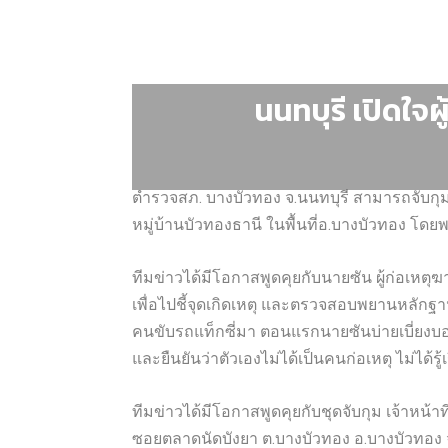
นนทบุรี​ เปิดใจผ
ตำรวจสภ. บางบัวทอง จ.นนทบุรี สามารถจับกุมผู้
หมู่บ้านบัวทองธานี ในพื้นที่อ.บางบัวทอง โดยพบ
ทีมข่าวได้มีโอกาสพูดคุยกับนายซัน ผู้ก่อเหตุฆ
เพื่อไปชี้จุดเกิดเหตุ และตรวจสอบพยานหลักฐ
คนขับรถแท็กซี่มา ตอนแรกนายซันบ่ายเบี่ยงบอก
และยืนยันว่าตัวเองไม่ได้เป็นคนก่อเหตุ ไม่ได้ร
ทีมข่าวได้มีโอกาสพูดคุยกับชุดจับกุม เจ้าหน้
ซอยตลาดนัดบังยา​ ​ต.บางบัวทอง​ อ.บางบัวทอง จ