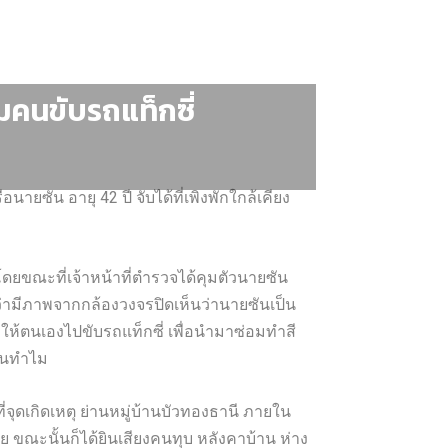
ม​คนขับรถแท็กซี่​
ยซัน อายุ 42 ปี จับได้ที่เพิงพักใกล้เคียง
มโดยขณะที่เจ้าหน้าที่ตำรวจได้คุมตัวนายซัน
่ามีภาพจากกล้องวงจรปิดเห็นว่านายซันเป็น
ห้ตนเองไปขับรถแท็กซี่ เพื่อนำมาซ่อมทำสี​
นทำไม​​
่จุดเกิดเหตุ ย่านหมู่บ้านบัวทองธานี ภายใน
อย ขณะนั้นก็ได้ยินเสียงคนทุบ หลังคาบ้าน ห่าง