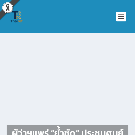
ผู้ว่าฯแพร่ “ย้ำชัด” ประชุมศูนย์