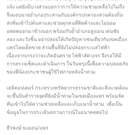
แจ้ง แต่ยังมีบางส่วนบอกว่าการให้ความช่วยเหลือไปไม่ถึง
จึงมอบนายอำเภอประสานกับองค์กรปกครองส่วนท้องถิ่น
ส่งทีมเข้าไปค้นหาและช่วยทุกคนที่ติดค้างและไม่ยอม
อพยพออกมาข้างนอก พร้อมกับย้ำอำเภอสูงเม่น เด่นชัย
ลอง และวังชิ้น อย่าปล่อยให้เกิดปัญหาเช่นเดียวกับเขตเมือง
แพร่โดยเด็ดขาด ส่วนพื้นที่ยังไม่ปล่อยกระแสไฟฟ้า
เนื่องจากเกรงว่าจะเกิดอันตราย ไฟฟ้าลัดวงจร จึงรอให้มี
การตรวจเช็คและดำเนินการ ในวันพรุ่งนี้เพื่อความปลอดภัย
ของพี่น้องประชาชนผู้ใช้ไฟภายหลังน้ำท่วม
เฮลิคอปเตอร์ กระทรวงทรัพยากรธรรมชาติและสิ่งแวดล้อม
จะขึ้นบินสำรวจจุดที่ยังมีน้ำท่วมในเขตเมืองแพร่ พร้อมจัด
ทีมเข้าไปให้ความช่วยเหลือและเก็บแนวน้ำท่วม เพื่อเป็น
ข้อมูลในการประเมินสถานการณ์ในอนาคตต่อไป
ธีรพงษ์ ธงออน/แพร่